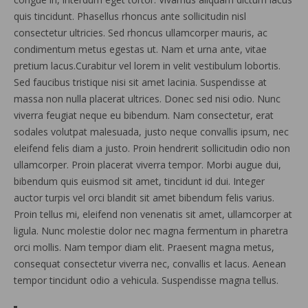
quis tincidunt. Phasellus rhoncus ante sollicitudin nisl
consectetur ultricies. Sed rhoncus ullamcorper mauris, ac
condimentum metus egestas ut. Nam et urna ante, vitae
pretium lacus.Curabitur vel lorem in velit vestibulum lobortis.
Sed faucibus tristique nisi sit amet lacinia. Suspendisse at
massa non nulla placerat ultrices. Donec sed nisi odio. Nunc
viverra feugiat neque eu bibendum. Nam consectetur, erat
sodales volutpat malesuada, justo neque convallis ipsum, nec
eleifend felis diam a justo. Proin hendrerit sollicitudin odio non
ullamcorper. Proin placerat viverra tempor. Morbi augue dui,
bibendum quis euismod sit amet, tincidunt id dui. Integer
auctor turpis vel orci blandit sit amet bibendum felis varius.
Proin tellus mi, eleifend non venenatis sit amet, ullamcorper at
ligula. Nunc molestie dolor nec magna fermentum in pharetra
orci mollis. Nam tempor diam elit. Praesent magna metus,
consequat consectetur viverra nec, convallis et lacus. Aenean
tempor tincidunt odio a vehicula. Suspendisse magna tellus.