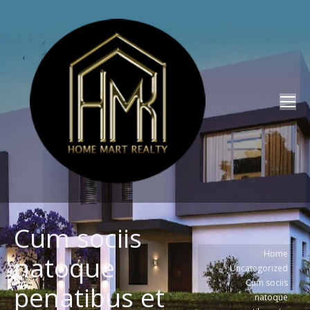
Cum sociis
You are here:
Home
natoque
Uncategorized
Cum sociis
penatibus et
natoque