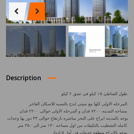
Description
طول الشاطئ ١٥ كيلو فى عمق ٢ كيلو.
المرحله الاولى كلها مع سيتى ايدج بالنسبه للاسكان الفاخر.
مساحه المدينه ٧٢٠٠ فدان و المرحله الاولى حوالى ٢٢٠٠ فدان.
يوجد بالمدينه ابراج على البحر مباشره بارتفاع حوالى ٣٣ دور بها وحدات
كامله التشطيب بالتكيفات من اول مساحه ١٣٠ متر الى ٣٥٠ متر.
يوجد بالابراج منطقه خدمات فى أول ٥ ادوار.