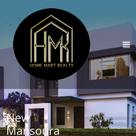
New
You are here:
Home
Properties
Mansoura
New Mansoura