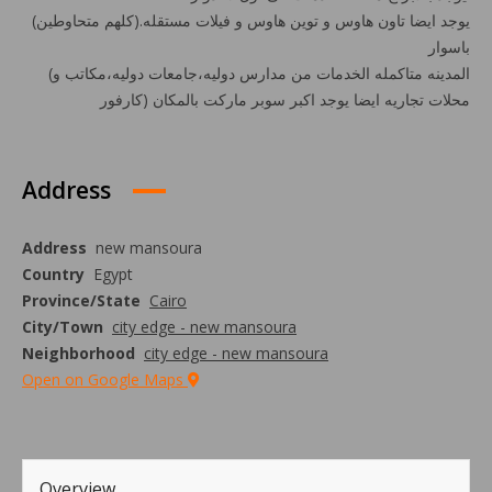
(يوجد ايضا تاون هاوس و توين هاوس و فيلات مستقله.(كلهم متحاوطين
باسوار
(المدينه متاكمله الخدمات من مدارس دوليه،جامعات دوليه،مكاتب و
محلات تجاريه ايضا يوجد اكبر سوبر ماركت بالمكان (كارفور
Address
Address
new mansoura
Country
Egypt
Province/State
Cairo
City/Town
city edge - new mansoura
Neighborhood
city edge - new mansoura
Open on Google Maps
Overview