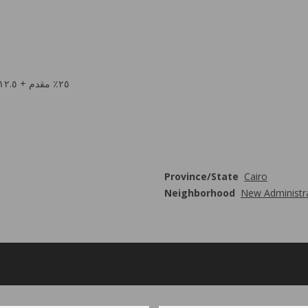
– ٢٥٪؜ مقدم + ١٢.٥٪؜ بعد سنتين + ١٢.٥٪ بعد ٣ سنوات و أقساط على ١٠ سنوات
Province/State
Cairo
Neighborhood
New Administra