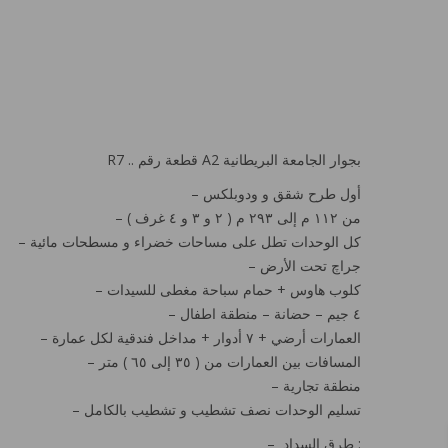
‏R7 .. قطعة رقم A2 بجوار الجامعة البريطانية
– أول طرح شقق و ودوبلكس
– من ١١٢ م إلى ٢٩٣ م ( ٢ و ٣ و ٤ غرف )
– كل الوحدات تطل على مساحات خضراء و مسطحات مائية
– جراچ تحت الأرض
– كلوب هاوس + حمام سباحة مغطى للسيدات
– ٤ جيم – حضانة – منطقة اطفال
– العمارات أرضي + ٧ أدوار + مداخل فندقية لكل عمارة
– المسافات بين العمارات من ( ٣٥ إلى ٦٥ ) متر
– منطقة تجارية
– تسليم الوحدات نصف تشطيب و تشطيب بالكامل
– طرق السداد :