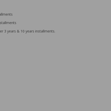
allments
stallments
r 3 years & 10 years installments.