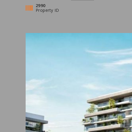
2990
Property ID