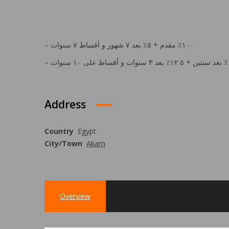
– ١٠٪؜ مقدم + ٥٪؜ بعد ٧ شهور و أقساط ٧ سنوات
Address
Country
Egypt
City/Town
Akam
Overview