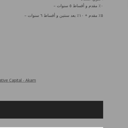
– ٠٪؜ مقدم و أقساط ٥ سنوات
– ٥٪؜ مقدم + ١٠٪؜ بعد سنتين و أقساط ٦ سنوات
tive Capital - Akam