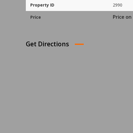
Property ID
2990
Price on 
Price
Get Directions