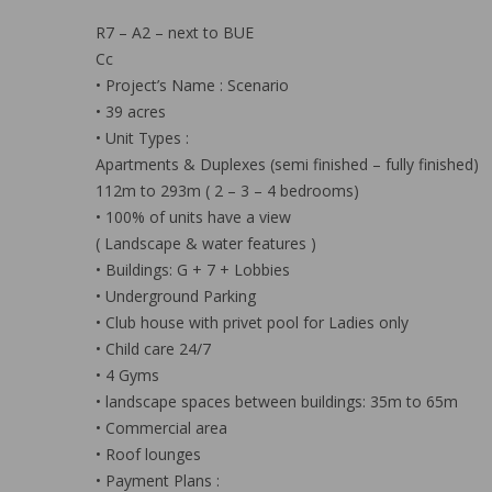
R7 – A2 – next to BUE
Cc
• Project’s Name : Scenario
• 39 acres
• Unit Types :
Apartments & Duplexes (semi finished – fully finished)
112m to 293m ( 2 – 3 – 4 bedrooms)
• 100% of units have a view
( Landscape & water features )
• Buildings: G + 7 + Lobbies
• Underground Parking
• Club house with privet pool for Ladies only
• Child care 24/7
• 4 Gyms
• landscape spaces between buildings: 35m to 65m
• Commercial area
• Roof lounges
• Payment Plans :